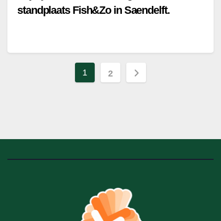
standplaats Fish&Zo in Saendelft.
Berichten
1
2
paginering