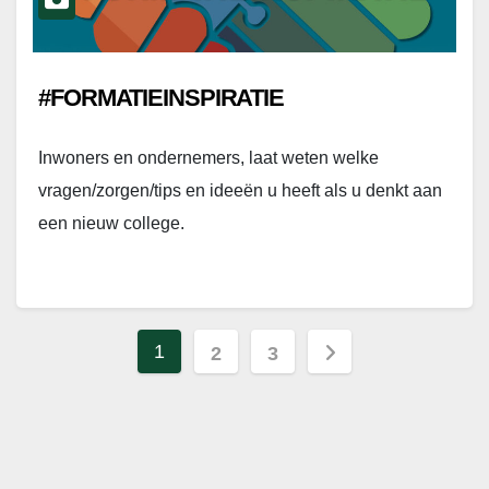
#FORMATIEINSPIRATIE
Inwoners en ondernemers, laat weten welke
vragen/zorgen/tips en ideeën u heeft als u denkt aan
een nieuw college.
Berichten
1
2
3
paginering