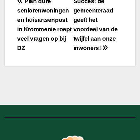
Bericht
Plan dure
Succes: de
seniorenwoningen
gemeenteraad
navigatie
en huisartsenpost
geeft het
in Krommenie roept
voordeel van de
veel vragen op bij
twijfel aan onze
DZ
inwoners!