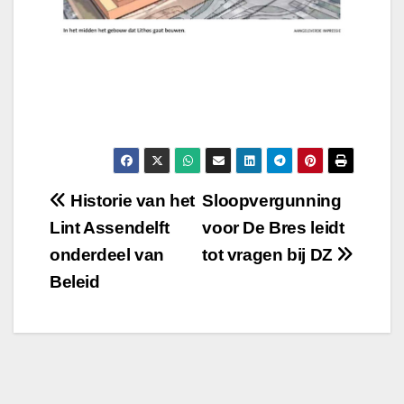
Bericht
Historie van het
Sloopvergunning
Lint Assendelft
voor De Bres leidt
navigatie
onderdeel van
tot vragen bij DZ
Beleid