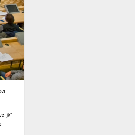
eer
elijk”
el