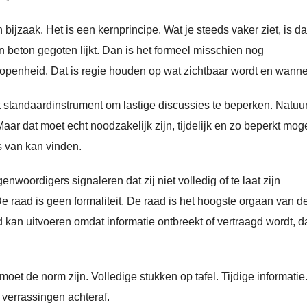
ijzaak. Het is een kernprincipe. Wat je steeds vaker ziet, is da
in beton gegoten lijkt. Dan is het formeel misschien nog
n openheid. Dat is regie houden op wat zichtbaar wordt en wanne
 standaardinstrument om lastige discussies te beperken. Natuur
Maar dat moet echt noodzakelijk zijn, tijdelijk en zo beperkt moge
s van kan vinden.
enwoordigers signaleren dat zij niet volledig of te laat zijn
e raad is geen formaliteit. De raad is het hoogste orgaan van d
d kan uitvoeren omdat informatie ontbreekt of vertraagd wordt, d
et de norm zijn. Volledige stukken op tafel. Tijdige informatie
verrassingen achteraf.