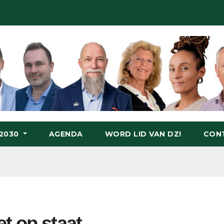
-2030
AGENDA
WORD LID VAN DZ!
CON
t op staat