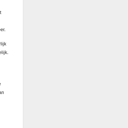
t
er.
lijk
lijk.
e
an
.