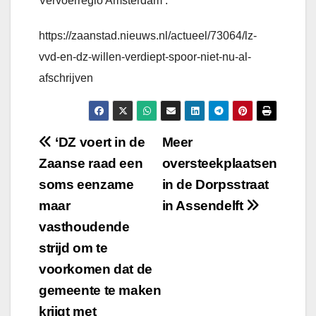
Vervoerregio Amsterdam’.
https://zaanstad.nieuws.nl/actueel/73064/lz-
vvd-en-dz-willen-verdiept-spoor-niet-nu-al-
afschrijven
Bericht
‘DZ voert in de
Meer
Zaanse raad een
oversteekplaatsen
navigatie
soms eenzame
in de Dorpsstraat
maar
in Assendelft
vasthoudende
strijd om te
voorkomen dat de
gemeente te maken
krijgt met