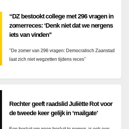
“DZ bestookt college met 296 vragen in
zomerreces: ‘Denk niet dat we nergens
iets van vinden’’
"De zomer van 296 vragen: Democratisch Zaanstad
laat zich niet wegzetten tijdens reces"
Rechter geeft raadslid Juliëtte Rot voor
de tweede keer gelijk in ‘mailgate’
Een besluit om geen besluit te nemen, is ook een