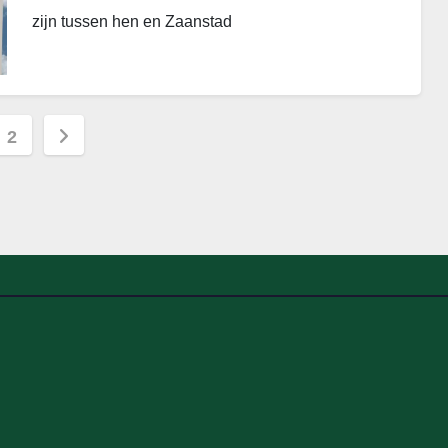
zijn tussen hen en Zaanstad
chten
2
nering