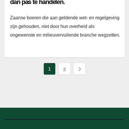
dan pas te handelen.
Zaanse boeren die aan geldende wet- en regelgeving
zijn gehouden, niet door hun overheid als
ongewenste en milieuvervuilende branche wegzetten.
Berichten
1
2
paginering