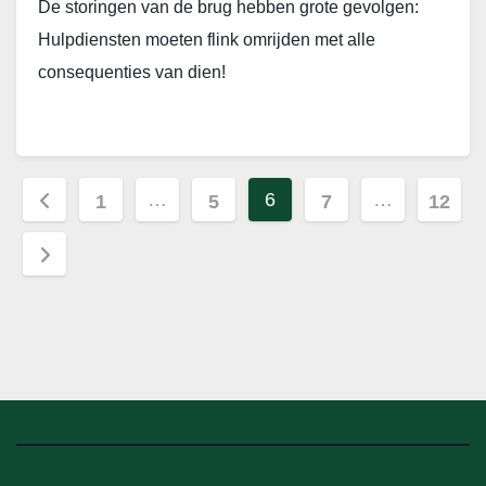
De storingen van de brug hebben grote gevolgen:
Hulpdiensten moeten flink omrijden met alle
consequenties van dien!
Berichten
…
6
…
1
5
7
12
paginering