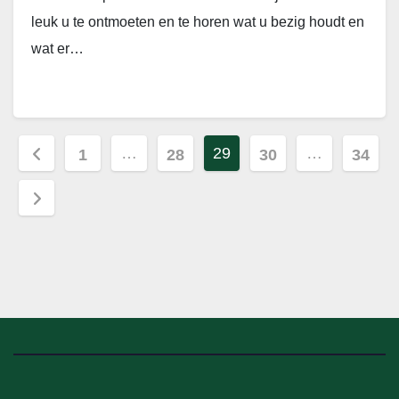
leuk u te ontmoeten en te horen wat u bezig houdt en
wat er…
Berichten
…
29
…
1
28
30
34
paginering