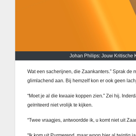
Johan Philips: Jouw Kritische
Wat een sacherijnen, die Zaankanters.” Sprak de m
glimlachend aan. Bij hemzelf kon er ook geen lachj
“Moet je al die kwaaie koppen zien.” Zei hij. Inde
geïrriteerd niet vrolijk te kijken.
“Twee vraagjes, antwoordde ik, u komt niet uit Za
“Ik kom uit Purmerend, maar woon hier al twintig jaar