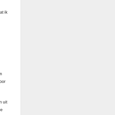
at ik
en
oor
 uit
we