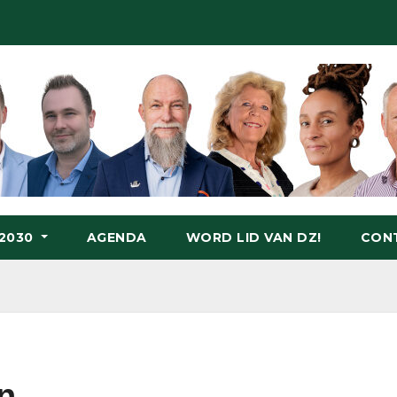
-2030
AGENDA
WORD LID VAN DZ!
CON
n