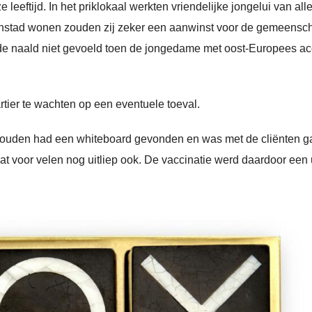
eeftijd. In het priklokaal werkten vriendelijke jongelui van alle
Zaanstad wonen zouden zij zeker een aanwinst voor de gemeensc
rst de naald niet gevoeld toen de jongedame met oost-Europees a
tier te wachten op een eventuele toeval.
houden had een whiteboard gevonden en was met de cliënten g
at voor velen nog uitliep ook. De vaccinatie werd daardoor een u