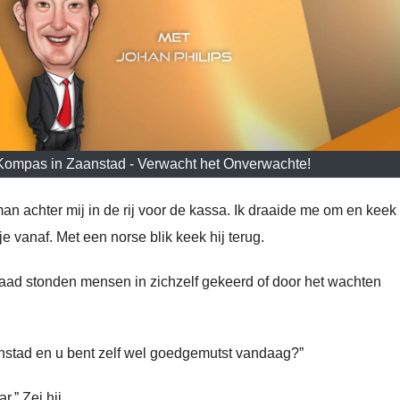
 Kompas in Zaanstad - Verwacht het Onverwachte!
an achter mij in de rij voor de kassa. Ik draaide me om en kee
e vanaf. Met een norse blik keek hij terug.
rdaad stonden mensen in zichzelf gekeerd of door het wachten
anstad en u bent zelf wel goedgemutst vandaag?”
.” Zei hij.