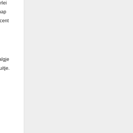
rlei
hap
ccent
algje
itje.