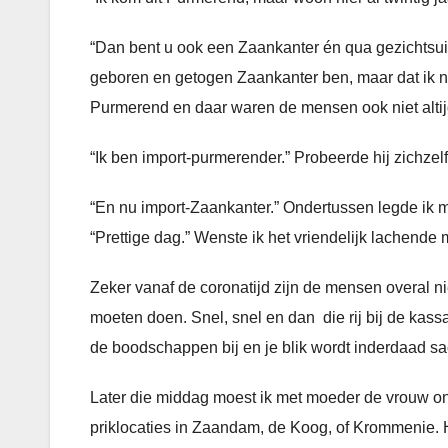
“Dan bent u ook een Zaankanter én qua gezichtsuitdr
geboren en getogen Zaankanter ben, maar dat ik noo
Purmerend en daar waren de mensen ook niet altijd
“Ik ben import-purmerender.” Probeerde hij zichzelf
“En nu import-Zaankanter.” Ondertussen legde ik m
“Prettige dag.” Wenste ik het vriendelijk lachende 
Zeker vanaf de coronatijd zijn de mensen overal n
moeten doen. Snel, snel en dan die rij bij de kas
de boodschappen bij en je blik wordt inderdaad sac
Later die middag moest ik met moeder de vrouw on
priklocaties in Zaandam, de Koog, of Krommenie.