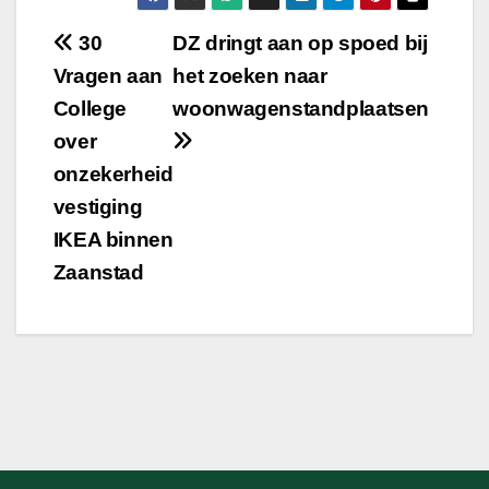
Bericht
30
DZ dringt aan op spoed bij
Vragen aan
het zoeken naar
navigatie
College
woonwagenstandplaatsen
over
onzekerheid
vestiging
IKEA binnen
Zaanstad