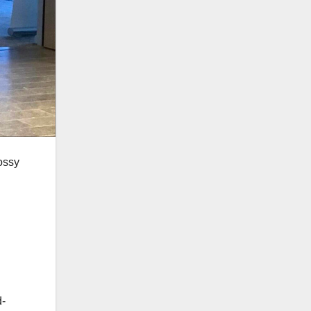
ossy
d-