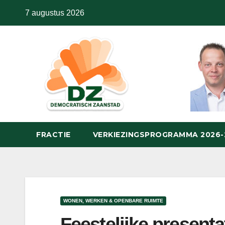
Skip
7 augustus 2026
to
content
FRACTIE
VERKIEZINGSPROGRAMMA 2026
WONEN, WERKEN & OPENBARE RUIMTE
Feestelijke presenta