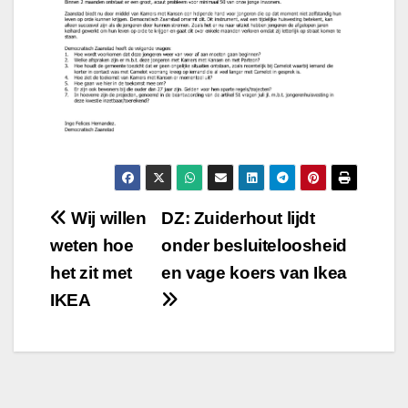
Bericht
Wij willen
DZ: Zuiderhout lijdt
weten hoe
onder besluiteloosheid
navigatie
het zit met
en vage koers van Ikea
IKEA