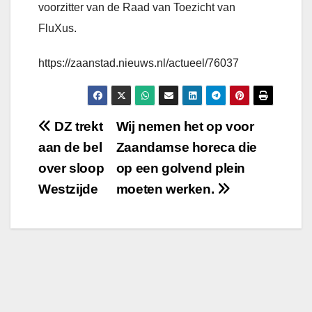
voorzitter van de Raad van Toezicht van
FluXus.
https://zaanstad.nieuws.nl/actueel/76037
Bericht
DZ trekt
Wij nemen het op voor
aan de bel
Zaandamse horeca die
navigatie
over sloop
op een golvend plein
Westzijde
moeten werken.